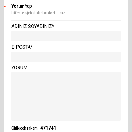
Yorum
Yap
Lütfen aşağıdaki alanları doldurunuz.
ADINIZ SOYADINIZ*
E-POSTA*
YORUM
471741
Girilecek rakam :