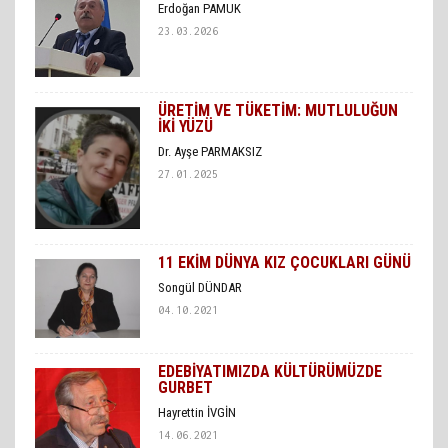
Erdoğan PAMUK
23.03.2026
ÜRETİM VE TÜKETİM: MUTLULUĞUN
İKİ YÜZÜ
Dr. Ayşe PARMAKSIZ
27.01.2025
11 EKİM DÜNYA KIZ ÇOCUKLARI GÜNÜ
Songül DÜNDAR
04.10.2021
EDEBİYATIMIZDA KÜLTÜRÜMÜZDE
GURBET
Hayrettin İVGİN
14.06.2021